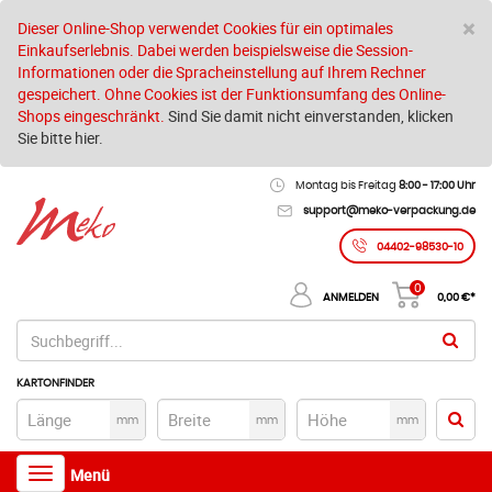
S
×
Dieser Online-Shop verwendet Cookies für ein optimales
Einkaufserlebnis. Dabei werden beispielsweise die Session-
Informationen oder die Spracheinstellung auf Ihrem Rechner
gespeichert. Ohne Cookies ist der Funktionsumfang des Online-
Shops eingeschränkt.
Sind Sie damit nicht einverstanden, klicken
Sie bitte hier.
Montag bis Freitag
8:00 - 17:00 Uhr
support@meko-verpackung.de
04402-98530-10
0
ANMELDEN
0,00
€*
KARTONFINDER
mm
mm
mm
Toggle
Menü