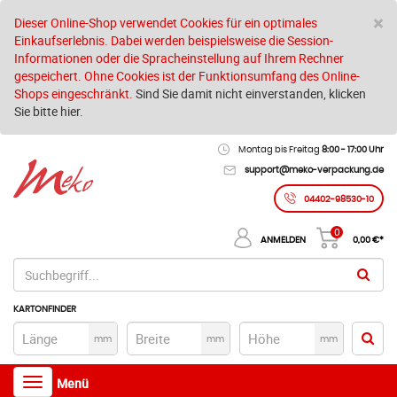
S
×
Dieser Online-Shop verwendet Cookies für ein optimales
Einkaufserlebnis. Dabei werden beispielsweise die Session-
Informationen oder die Spracheinstellung auf Ihrem Rechner
gespeichert. Ohne Cookies ist der Funktionsumfang des Online-
Shops eingeschränkt.
Sind Sie damit nicht einverstanden, klicken
Sie bitte hier.
Montag bis Freitag
8:00 - 17:00 Uhr
support@meko-verpackung.de
04402-98530-10
0
ANMELDEN
0,00
€*
KARTONFINDER
mm
mm
mm
Toggle
Menü