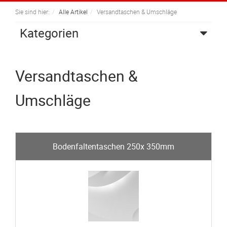
navigation
Sie sind hier:
Alle Artikel
Versandtaschen & Umschläge
Kategorien
Versandtaschen &
Umschläge
Bodenfaltentaschen 250x 350mm