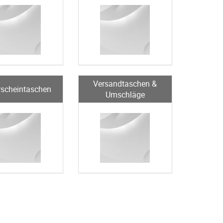
Versandtaschen &
rscheintaschen
Umschläge