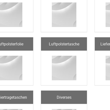
uftpolsterfolie
Luftpolstertasche
Liefe
iertragetaschen
Diverses