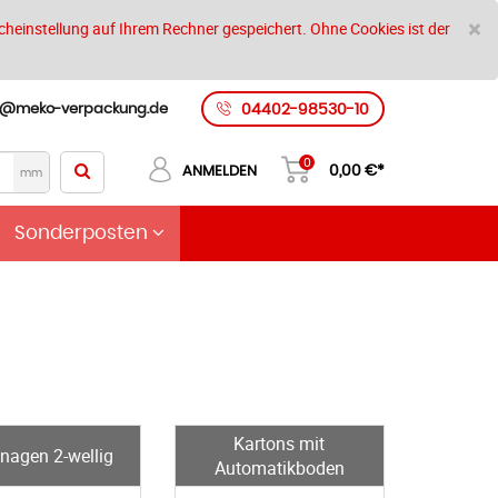
S
×
cheinstellung auf Ihrem Rechner gespeichert. Ohne Cookies ist der
t@meko-verpackung.de
04402-98530-10
0
0,00
€*
ANMELDEN
mm
Sonderposten
Kartons mit
nagen 2-wellig
Automatikboden