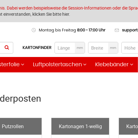
nis. Dabei werden beispielsweise die Session-Informationen oder die Spra
t einverstanden, klicken Sie bitte hier.
Montag bis Freitag
8:00 - 17:00 Uhr
suppor
KARTONFINDER
mm
mm
sterfolie
Luftpolstertaschen
Klebebänder
derposten
Putzrollen
Kartonagen 1-wellig
Karto