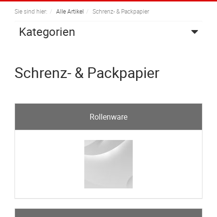
navigation
Sie sind hier:
Alle Artikel
Schrenz- & Packpapier
Kategorien
Schrenz- & Packpapier
Rollenware