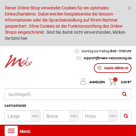
S
×
Dieser Online-Shop verwendet Cookies für ein optimales
Einkaufserlebnis. Dabei werden beispielsweise die Session-
Informationen oder die Spracheinstellung auf Ihrem Rechner
gespeichert. Ohne Cookies ist der Funktionsumfang des Online-
Shops eingeschränkt.
Sind Sie damit nicht einverstanden, klicken
Sie bitte hier.
Montag bis Freitag
8:00 - 17:00 Uhr
support@meko-verpackung.de
04402-98530-10
0
ANMELDEN
0,00
€*
KARTONFINDER
mm
mm
mm
Toggle
Menü