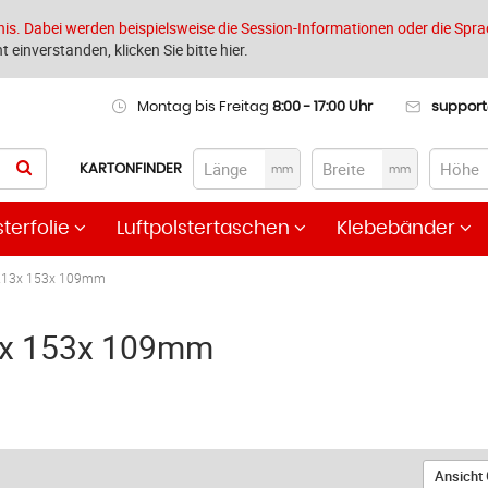
nis. Dabei werden beispielsweise die Session-Informationen oder die Spra
t einverstanden, klicken Sie bitte hier.
Montag bis Freitag
8:00 - 17:00 Uhr
suppor
KARTONFINDER
mm
mm
sterfolie
Luftpolstertaschen
Klebebänder
213x 153x 109mm
x 153x 109mm
Ansicht