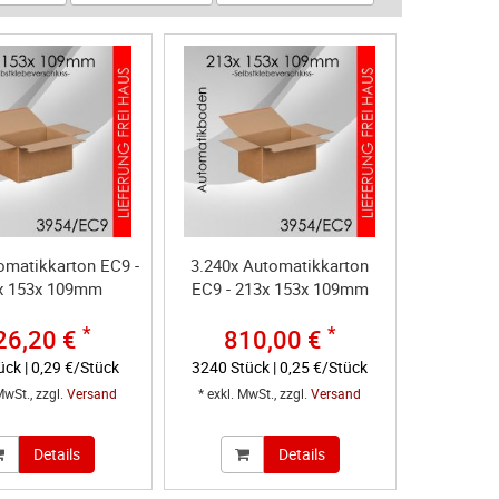
omatikkarton EC9 -
3.240x Automatikkarton
x 153x 109mm
EC9 - 213x 153x 109mm
*
*
26,20 €
810,00 €
ück | 0,29 €/Stück
3240 Stück | 0,25 €/Stück
MwSt., zzgl.
Versand
* exkl. MwSt., zzgl.
Versand
Details
Details