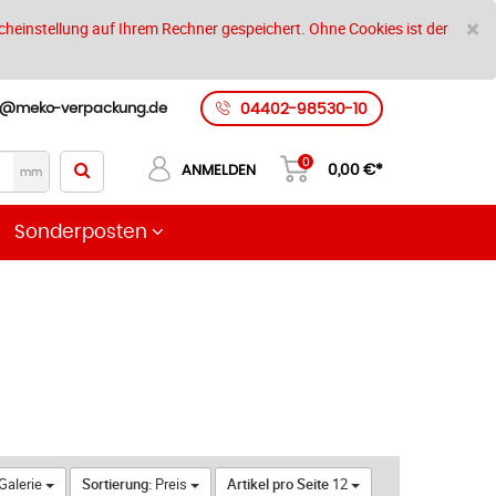
S
×
cheinstellung auf Ihrem Rechner gespeichert. Ohne Cookies ist der
t@meko-verpackung.de
04402-98530-10
0
0,00
€*
ANMELDEN
mm
Sonderposten
Galerie
Sortierung:
Preis
Artikel pro Seite
12