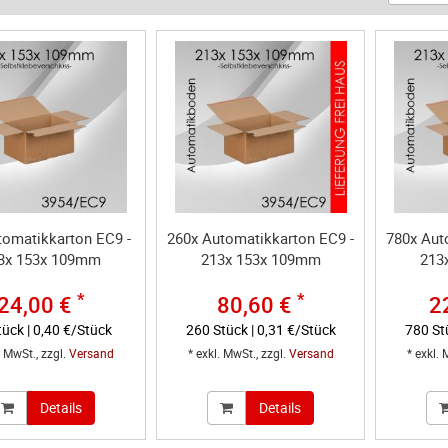
tomatikkarton EC9 -
260x Automatikkarton EC9 -
780x Aut
3x 153x 109mm
213x 153x 109mm
213
*
*
24,00 €
80,60 €
2
tück | 0,40 €/Stück
260 Stück | 0,31 €/Stück
780 St
. MwSt., zzgl.
Versand
* exkl. MwSt., zzgl.
Versand
* exkl. 
Details
Details