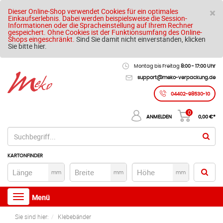
S
×
Dieser Online-Shop verwendet Cookies für ein optimales
Einkaufserlebnis. Dabei werden beispielsweise die Session-
Informationen oder die Spracheinstellung auf Ihrem Rechner
gespeichert. Ohne Cookies ist der Funktionsumfang des Online-
Shops eingeschränkt.
Sind Sie damit nicht einverstanden, klicken
Sie bitte hier.
Montag bis Freitag
8:00 - 17:00 Uhr
support@meko-verpackung.de
04402-98530-10
0
ANMELDEN
0,00
€*
KARTONFINDER
mm
mm
mm
Toggle
Menü
navigation
Sie sind hier:
Klebebänder