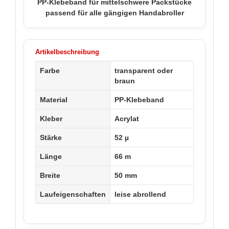
PP-Klebeband für mittelschwere Packstücke
passend für alle gängigen Handabroller
Artikelbeschreibung
Farbe
transparent oder
braun
Material
PP-Klebeband
Kleber
Acrylat
Stärke
52 µ
Länge
66 m
Breite
50 mm
Laufeigenschaften
leise abrollend