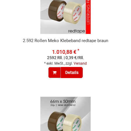
2.592 Rollen Meko Klebeband redtape braun
*
1.010,88 €
2592 Rll. | 0,39 €/Rll.
* exkl. MwSt., zzgl.
Versand
Details