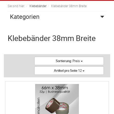
navigation
Sie sind hier:
Klebebänder
Klebebänder 38mm Breite
Kategorien
Klebebänder 38mm Breite
Sortierung:
Preis
Artikel pro Seite
12