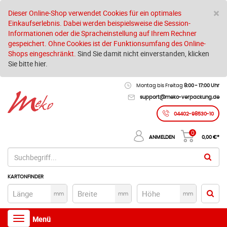
S
×
Dieser Online-Shop verwendet Cookies für ein optimales
Einkaufserlebnis. Dabei werden beispielsweise die Session-
Informationen oder die Spracheinstellung auf Ihrem Rechner
gespeichert. Ohne Cookies ist der Funktionsumfang des Online-
Shops eingeschränkt.
Sind Sie damit nicht einverstanden, klicken
Sie bitte hier.
Montag bis Freitag
8:00 - 17:00 Uhr
support@meko-verpackung.de
04402-98530-10
0
ANMELDEN
0,00
€*
KARTONFINDER
mm
mm
mm
Toggle
Menü